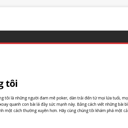
g tôi
 tôi là những người đam mê poker, dàn trải đến từ mọi lứa tuổi, mọi 
 xoay quanh con bài lá đầy sức mạnh này. Bằng cách viết những bài bì
hính một cách thường xuyên hơn. Hãy cùng chúng tôi khám phá một cả