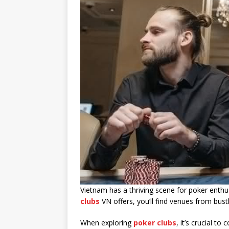
Vietnam has a thriving scene for poker enth
clubs
VN offers, you’ll find venues from bustl
When exploring
poker clubs
, it’s crucial t