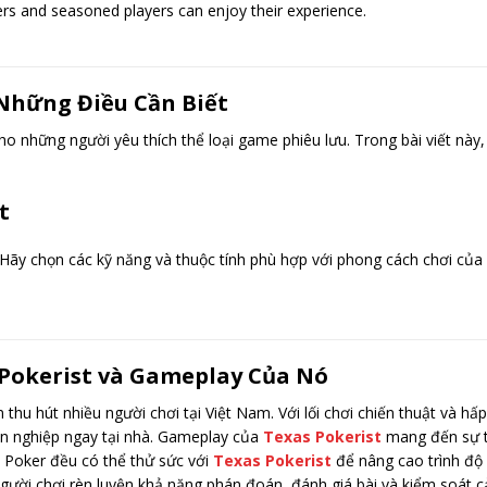
rs and seasoned players can enjoy their experience.
Những Điều Cần Biết
o những người yêu thích thể loại game phiêu lưu. Trong bài viết này
t
 Hãy chọn các kỹ năng và thuộc tính phù hợp với phong cách chơi của 
Pokerist và Gameplay Của Nó
n thu hút nhiều người chơi tại Việt Nam. Với lối chơi chiến thuật và 
ên nghiệp ngay tại nhà. Gameplay của
Texas Pokerist
mang đến sự tiệ
ch Poker đều có thể thử sức với
Texas Pokerist
để nâng cao trình độ
p người chơi rèn luyện khả năng phán đoán, đánh giá bài và kiểm soát