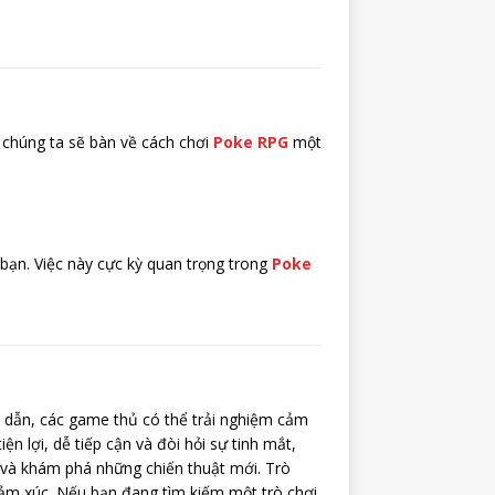
, chúng ta sẽ bàn về cách chơi
Poke RPG
một
bạn. Việc này cực kỳ quan trọng trong
Poke
hấp dẫn, các game thủ có thể trải nghiệm cảm
n lợi, dễ tiếp cận và đòi hỏi sự tinh mắt,
 và khám phá những chiến thuật mới. Trò
 cảm xúc. Nếu bạn đang tìm kiếm một trò chơi