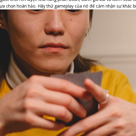
 lựa chọn hoàn hảo. Hãy thử gameplay của nó để cảm nhận sự khác bi