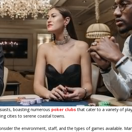
usiasts, boasting numerous
poker clubs
that cater to a variety of pla
ing cities to serene coastal towns.
o consider the environment, staff, and the types of games available. Ma