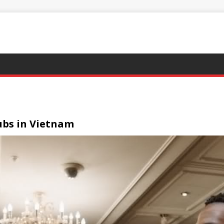
ubs in Vietnam