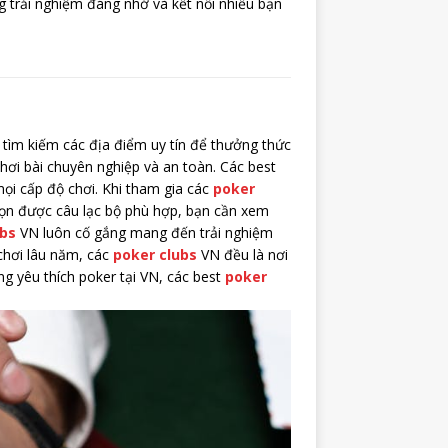
trải nghiệm đáng nhớ và kết nối nhiều bạn
tìm kiếm các địa điểm uy tín để thưởng thức
hơi bài chuyên nghiệp và an toàn. Các best
ọi cấp độ chơi. Khi tham gia các
poker
chọn được câu lạc bộ phù hợp, bạn cần xem
ubs
VN luôn cố gắng mang đến trải nghiệm
chơi lâu năm, các
poker clubs
VN đều là nơi
g yêu thích poker tại VN, các best
poker