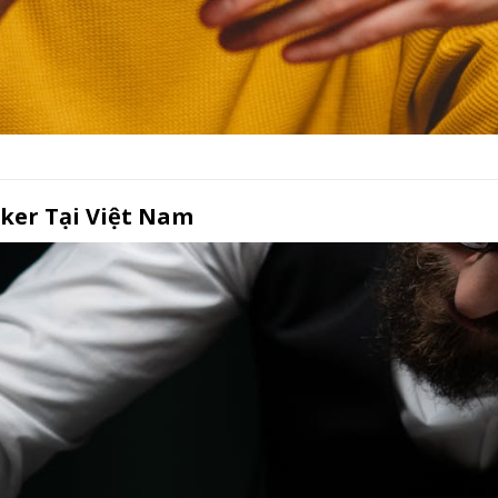
ker Tại Việt Nam