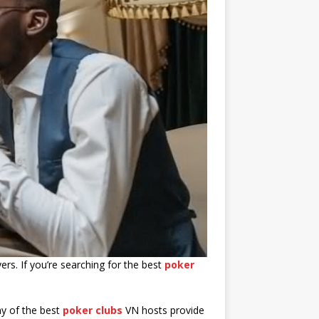
yers. If you’re searching for the best
poker
ny of the best
poker clubs
VN hosts provide