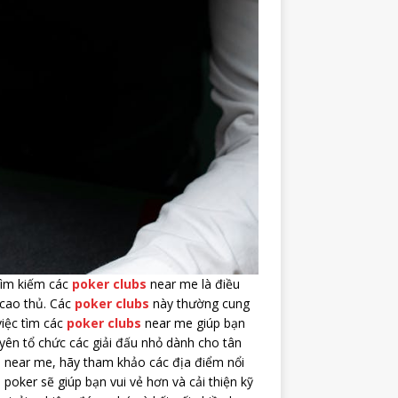
 tìm kiếm các
poker clubs
near me là điều
 cao thủ. Các
poker clubs
này thường cung
việc tìm các
poker clubs
near me giúp bạn
ên tổ chức các giải đấu nhỏ dành cho tân
s
near me, hãy tham khảo các địa điểm nổi
oker sẽ giúp bạn vui vẻ hơn và cải thiện kỹ