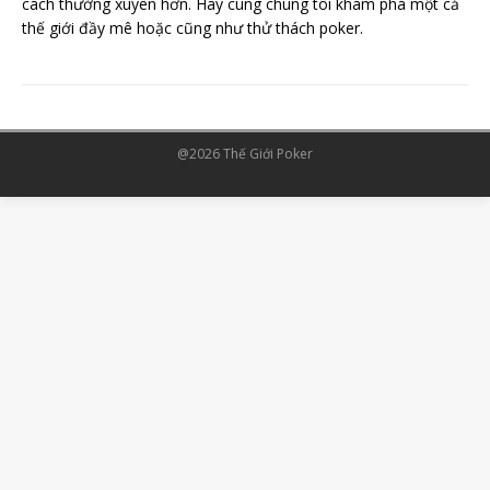
cách thường xuyên hơn. Hãy cùng chúng tôi khám phá một cả
thế giới đầy mê hoặc cũng như thử thách poker.
@2026 Thế Giới Poker