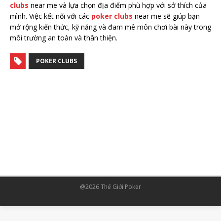
clubs
near me và lựa chọn địa điểm phù hợp với sở thích của
mình. Việc kết nối với các
poker clubs
near me sẽ giúp bạn
mở rộng kiến thức, kỹ năng và đam mê môn chơi bài này trong
môi trường an toàn và thân thiện.
POKER CLUBS
@2026 Thế Giới Poker