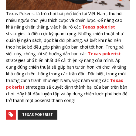
Texas Pokerist là trò chơi bài phổ biến tại Việt Nam, thu hút
nhiều người chơi yêu thích cược và chiến lược. Để nâng cao
khả năng chiến thắng, việc hiểu rõ các
Texas pokerist
strategies là điều cực kỳ quan trọng. Những chiến thuật như
quản lý ngân sách, đọc bài đối phương, và biết khi nào nên
theo hoặc bỏ đều góp phần giúp bạn chơi tốt hơn. Trong bài
viết này, chúng tôi sẽ hướng dẫn bạn các
Texas pokerist
strategies phổ biến nhất để cải thiện kỹ năng của mình. Áp
dụng đúng chiến thuật sẽ giúp bạn tự tin hơn khi chơi và tăng
khả năng chiến thắng trong các trận đấu. Đặc biệt, trong môi
trường cạnh tranh như Việt Nam, việc nắm vững các
Texas
pokerist
strategies sẽ quyết định thành bại của bạn trên bàn
chơi. Hãy bắt đầu luyện tập và áp dụng chiến lược phù hợp để
trở thành một pokerist thành công!
TEXAS POKERIST