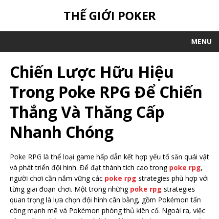
THẾ GIỚI POKER
MENU
Chiến Lược Hữu Hiệu
Trong Poke RPG Để Chiến
Thắng Và Thăng Cấp
Nhanh Chóng
Poke RPG là thể loại game hấp dẫn kết hợp yếu tố săn quái vật
và phát triển đội hình. Để đạt thành tích cao trong
poke rpg
,
người chơi cần nắm vững các
poke rpg
strategies phù hợp với
từng giai đoạn chơi. Một trong những
poke rpg
strategies
quan trọng là lựa chọn đội hình cân bằng, gồm Pokémon tấn
công mạnh mẽ và Pokémon phòng thủ kiên cố. Ngoài ra, việc