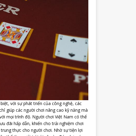
biệt, với sự phát triển của công nghệ, các
hỉ giúp các người chơi nâng cao kỹ năng mà
ới mọi trình độ. Người chơi Việt Nam có thể
u đãi hấp dẫn, khiến cho trải nghiệm chơi
rung thực cho người chơi. Nhờ sự tiện lợi