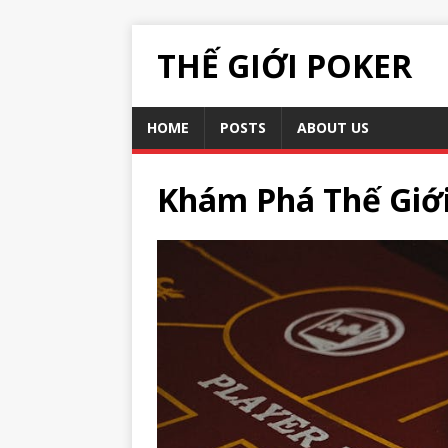
THẾ GIỚI POKER
HOME
POSTS
ABOUT US
Khám Phá Thế Giới