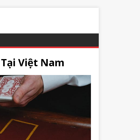
 Tại Việt Nam