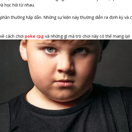
và học hỏi từ nhau.
 phần thưởng hấp dẫn. Những sự kiện này thường diễn ra định kỳ và c
 về cách chơi
poke rpg
và những gì mà trò chơi này có thể mang lại!