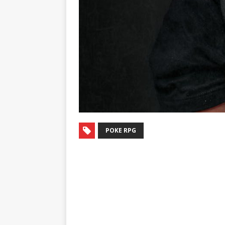
POKE RPG